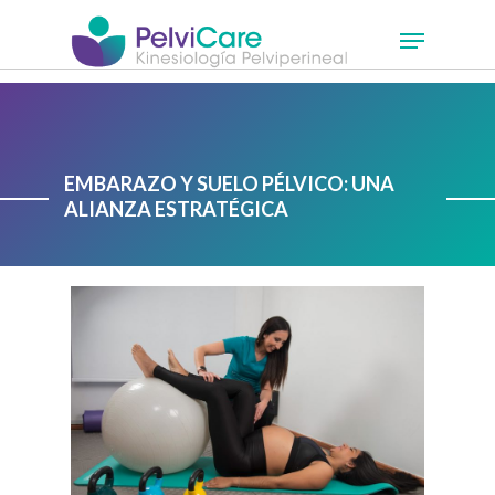
Skip
Menu
to
main
Close
content
Menu
EMBARAZO Y SUELO PÉLVICO: UNA
ALIANZA ESTRATÉGICA